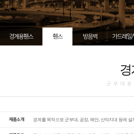
경계용휀스
휀스
방음벽
가드레일
경
군부대용
제품소개
경계를 목적으로 군부대, 공장, 해안, 산악지대 등에 설